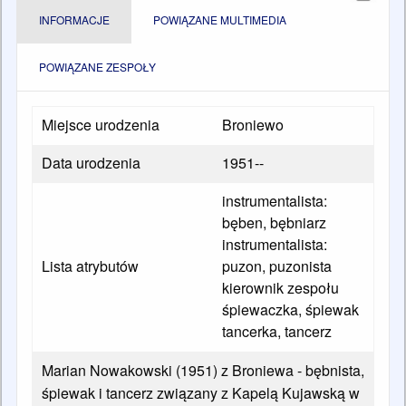
INFORMACJE
POWIĄZANE MULTIMEDIA
POWIĄZANE ZESPOŁY
Miejsce urodzenia
Broniewo
Data urodzenia
1951--
instrumentalista:
bęben, bębniarz
instrumentalista:
Lista atrybutów
puzon, puzonista
kierownik zespołu
śpiewaczka, śpiewak
tancerka, tancerz
Marian Nowakowski (1951) z Broniewa - bębnista,
śpiewak i tancerz związany z Kapelą Kujawską w