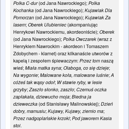
Polka C-dur
(od Jana Nawrockiego);
Polka
Kochanka
(od Jana Nawrockiego);
Kujawiak Dla
Pomorzan
(od Jana Nawrockiego);
Kujawiak Za
lasem
;
Oberek Ulubieniec
(akompaniując
Henrykowi Nawrockiemu, akordeoniście);
Oberek
(od Jana Nawrockiego);
Polka Owczarek
(wraz z
Henrykiem Nawrockim - akordeon i Tomaszem
Zdobychem - klarnet) oraz kilkanaście utworów z
kapelą i zespołem śpiewaczym:
Przez tom naszą
wieś
;
Miała matka syna
;
Olaboga, co się dzieje
;
Na wygonie
;
Malowane koła, malowane luśnie
;
A
cóżeś tak wąsy odoł
;
W stawie ryby, w lesie
grzyby
;
Zaszło słonko, zaszło
;
Czemuś oczka
zapłakała, dziewucho moja
;
Biedna ja
dzieweczka
(od Stanisławy Malinowskiej);
Dzień
dobry, mamusiu
;
Kujawy, Kujawy, ziemio ma
;
Przez nadgoplańskie krzoki
;
Pod jaworem Kasia
stoi
.