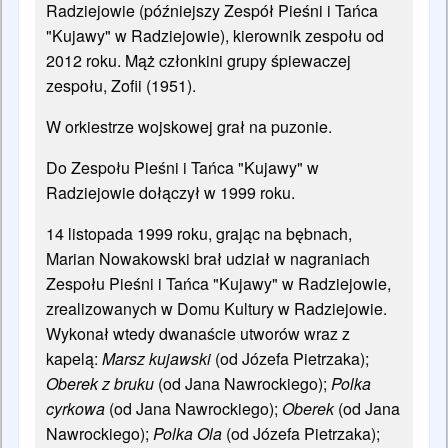
Radziejowie (późniejszy Zespół Pieśni i Tańca
"Kujawy" w Radziejowie), kierownik zespołu od
2012 roku. Mąż członkini grupy śpiewaczej
zespołu, Zofii (1951).
W orkiestrze wojskowej grał na puzonie.
Do Zespołu Pieśni i Tańca "Kujawy" w
Radziejowie dołączył w 1999 roku.
14 listopada 1999 roku, grając na bębnach,
Marian Nowakowski brał udział w nagraniach
Zespołu Pieśni i Tańca "Kujawy" w Radziejowie,
zrealizowanych w Domu Kultury w Radziejowie.
Wykonał wtedy dwanaście utworów wraz z
kapelą:
Marsz kujawski
(od Józefa Pietrzaka);
Oberek z bruku
(od Jana Nawrockiego);
Polka
cyrkowa
(od Jana Nawrockiego);
Oberek
(od Jana
Nawrockiego);
Polka Ola
(od Józefa Pietrzaka);