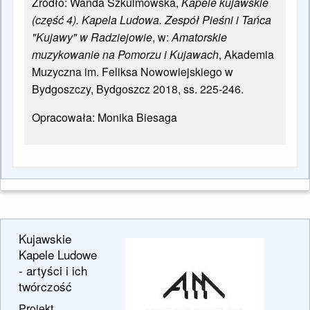
Źródło: Wanda Szkulmowska,
Kapele kujawskie
(część 4). Kapela Ludowa. Zespół Pieśni i Tańca
"Kujawy" w Radziejowie
, w:
Amatorskie
muzykowanie na Pomorzu i Kujawach
, Akademia
Muzyczna im. Feliksa Nowowiejskiego w
Bydgoszczy, Bydgoszcz 2018, ss. 225-246.
Opracowała: Monika Biesaga
Kujawskie
Kapele Ludowe
- artyści i ich
twórczość
Projekt