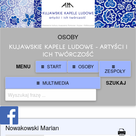
OSOBY
KUJAWSKIE KAPELE LUDOWE - ARTYŚCI I
ICH TWÓRCZOŚĆ
MENU
START
OSOBY
ZESPOŁY
SZUKAJ
MULTIMEDIA
Nowakowski Marian