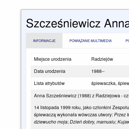
Szcześniewicz Ann
INFORMACJE
POWIĄZANE MULTIMEDIA
P
Miejsce urodzenia
Radziejów
Data urodzenia
1988--
Lista atrybutów
śpiewaczka, śpie
Anna Szcześniewicz (1988) z Radziejowa - czł
14 listopada 1999 roku, jako członkini Zespoł
śpiewaczą wykonała wówczas utwory:
Przez 
dziewucho moja
;
Dzień dobry, mamusiu
;
Kujaw