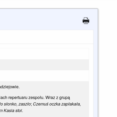
adziejowie.
iach repertuaru zespołu. Wraz z grupą
o słonko, zaszło
;
Czemuś oczka zapłakała,
m Kasia stoi
.