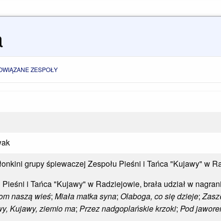
a
OWIĄZANE ZESPOŁY
wak
onkini grupy śpiewaczej Zespołu Pieśni i Tańca "Kujawy" w R
u Pieśni i Tańca "Kujawy" w Radziejowie, brała udział w nagran
tom naszą wieś
;
Miała matka syna
;
Olaboga, co się dzieje
;
Zaszł
y, Kujawy, ziemio ma
;
Przez nadgoplańskie krzoki
;
Pod jawore