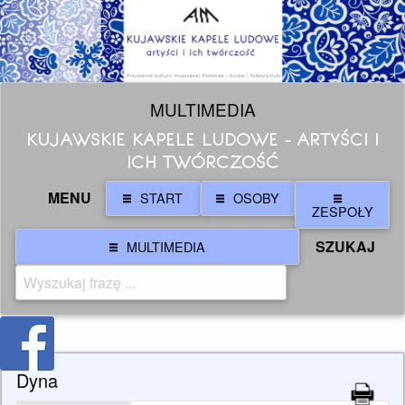
MULTIMEDIA
KUJAWSKIE KAPELE LUDOWE - ARTYŚCI I
ICH TWÓRCZOŚĆ
MENU
START
OSOBY
ZESPOŁY
SZUKAJ
MULTIMEDIA
Dyna