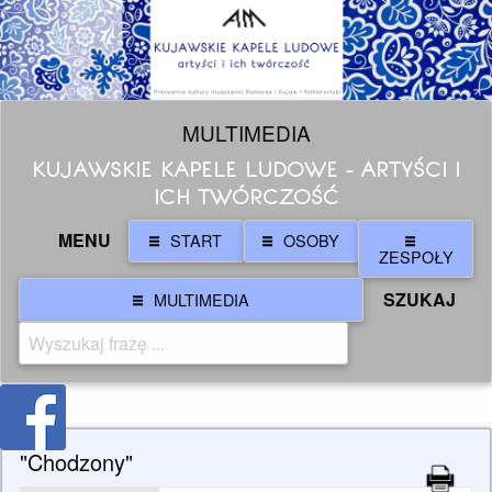
MULTIMEDIA
KUJAWSKIE KAPELE LUDOWE - ARTYŚCI I
ICH TWÓRCZOŚĆ
MENU
START
OSOBY
ZESPOŁY
SZUKAJ
MULTIMEDIA
"Chodzony"