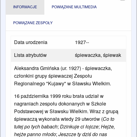
INFORMACJE
POWIĄZANE MULTIMEDIA
POWIĄZANE ZESPOŁY
Data urodzenia
1927--
Lista atrybutów
śpiewaczka, śpiewak
Aleksandra Gmińska (ur. 1927) - śpiewaczka,
członkini grupy śpiewaczej Zespołu
Regionalnego "Kujawy" w Sławsku Wielkim.
16 października 1999 roku brała udział w
nagraniach zespołu dokonanych w Szkole
Podstawowej w Sławsku Wielkim. Wraz z grupą
śpiewaczą wykonała wtedy 29 utworów (
Co to
tutej po tych babach
;
Dzinkuje ci łojcze
;
Hejże,
hejże panno młodo
;
Jeszcze ty dziś do nas