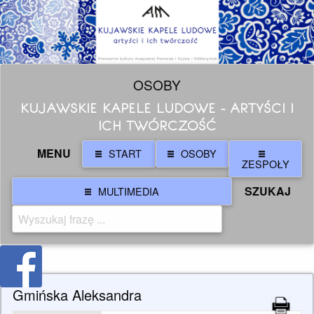
OSOBY
KUJAWSKIE KAPELE LUDOWE - ARTYŚCI I
ICH TWÓRCZOŚĆ
MENU
START
OSOBY
ZESPOŁY
SZUKAJ
MULTIMEDIA
Gmińska Aleksandra