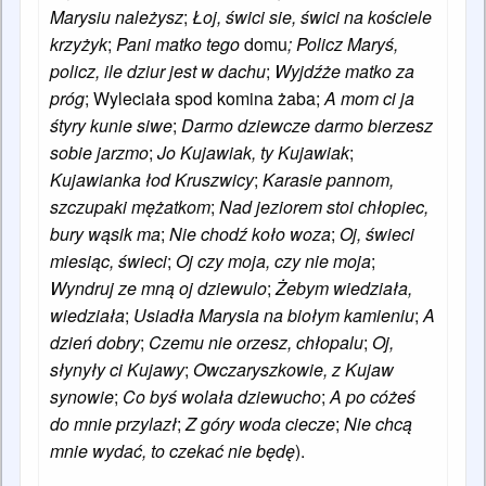
Marysiu należysz
;
Łoj, świci sie, świci na kościele
krzyżyk
;
Pani matko tego
domu
;
Policz Maryś,
policz, ile dziur jest w dachu
;
Wyjdźże matko za
próg
; Wyleciała spod komina żaba;
A mom ci ja
śtyry kunie siwe
;
Darmo dziewcze darmo bierzesz
sobie jarzmo
;
Jo Kujawiak, ty Kujawiak
;
Kujawianka łod Kruszwicy
;
Karasie pannom,
szczupaki mężatkom
;
Nad jeziorem stoi chłopiec,
bury wąsik ma
;
Nie chodź koło woza
;
Oj, świeci
miesiąc, świeci
;
Oj czy moja, czy nie moja
;
Wyndruj ze mną oj dziewulo
;
Żebym wiedziała,
wiedziała
;
Usiadła Marysia na biołym kamieniu
;
A
dzień dobry
;
Czemu nie orzesz, chłopalu
;
Oj,
słynyły ci Kujawy
;
Owczaryszkowie, z Kujaw
synowie
;
Co byś wolała dziewucho
;
A po cóżeś
do mnie przylazł
;
Z góry woda ciecze
;
Nie chcą
mnie wydać, to czekać nie będę
).