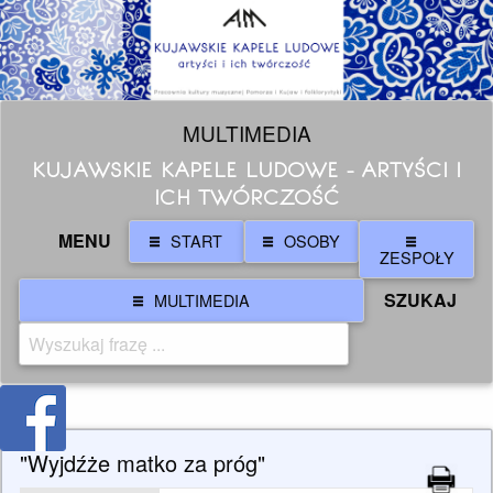
MULTIMEDIA
KUJAWSKIE KAPELE LUDOWE - ARTYŚCI I
ICH TWÓRCZOŚĆ
MENU
START
OSOBY
ZESPOŁY
SZUKAJ
MULTIMEDIA
"Wyjdźże matko za próg"