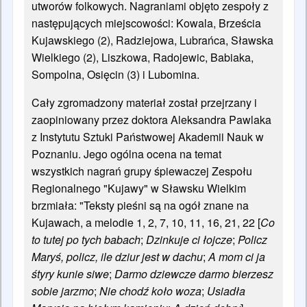
utworów folkowych. Nagraniami objęto zespoły z
następujących miejscowości: Kowala, Brześcia
Kujawskiego (2), Radziejowa, Lubrańca, Sławska
Wielkiego (2), Liszkowa, Radojewic, Babiaka,
Sompolna, Osięcin (3) i Lubomina.
Cały zgromadzony materiał został przejrzany i
zaopiniowany przez doktora Aleksandra Pawlaka
z Instytutu Sztuki Państwowej Akademii Nauk w
Poznaniu. Jego ogólna ocena na temat
wszystkich nagrań grupy śpiewaczej Zespołu
Regionalnego "Kujawy" w Sławsku Wielkim
brzmiała: "Teksty pieśni są na ogół znane na
Kujawach, a melodie 1, 2, 7, 10, 11, 16, 21, 22 [
Co
to tutej po tych babach
;
Dzinkuje ci łojcze
;
Policz
Maryś, policz, ile dziur jest w dachu
;
A mom ci ja
śtyry kunie siwe
;
Darmo dziewcze darmo bierzesz
sobie jarzmo
;
Nie chodź koło woza
;
Usiadła