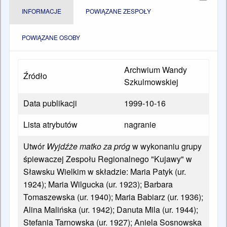
INFORMACJE
POWIĄZANE ZESPOŁY
POWIĄZANE OSOBY
Archwium Wandy
Źródło
Szkulmowskiej
Data publikacji
1999-10-16
Lista atrybutów
nagranie
Utwór
Wyjdźże matko za próg
w wykonaniu grupy
śpiewaczej Zespołu Regionalnego "Kujawy" w
Sławsku Wielkim w składzie: Maria Patyk (ur.
1924); Maria Wilgucka (ur. 1923); Barbara
Tomaszewska (ur. 1940); Maria Babiarz (ur. 1936);
Alina Malińska (ur. 1942); Danuta Mila (ur. 1944);
Stefania Tarnowska (ur. 1927); Aniela Sosnowska