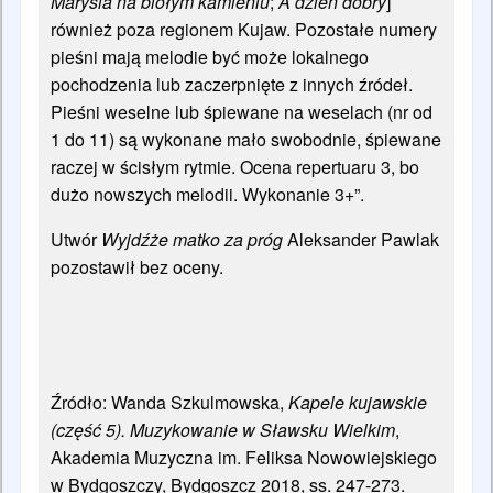
Marysia na biołym kamieniu
;
A dzień dobry
]
również poza regionem Kujaw. Pozostałe numery
pieśni mają melodie być może lokalnego
pochodzenia lub zaczerpnięte z innych źródeł.
Pieśni weselne lub śpiewane na weselach (nr od
1 do 11) są wykonane mało swobodnie, śpiewane
raczej w ścisłym rytmie. Ocena repertuaru 3, bo
dużo nowszych melodii. Wykonanie 3+”.
Utwór
Wyjdźże matko za próg
Aleksander Pawlak
pozostawił bez oceny.
Źródło: Wanda Szkulmowska,
Kapele kujawskie
(część 5). Muzykowanie w Sławsku Wielkim
,
Akademia Muzyczna im. Feliksa Nowowiejskiego
w Bydgoszczy, Bydgoszcz 2018, ss. 247-273.