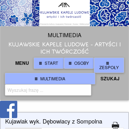
MULTIMEDIA
KUJAWSKIE KAPELE LUDOWE - ARTYŚCI I
ICH TWÓRCZOŚĆ
MENU
START
OSOBY
ZESPOŁY
SZUKAJ
MULTIMEDIA
Kujawiak wyk. Dębowiacy z Sompolna