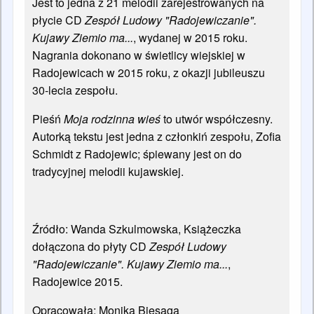
Jest to jedna z 21 melodii zarejestrowanych na
płycie CD
Zespół Ludowy "Radojewiczanie".
Kujawy Ziemio ma...
, wydanej w 2015 roku.
Nagrania dokonano w świetlicy wiejskiej w
Radojewicach w 2015 roku, z okazji jubileuszu
30-lecia zespołu.
Pieśń
Moja rodzinna wieś
to utwór współczesny.
Autorką tekstu jest jedna z członkiń zespołu, Zofia
Schmidt z Radojewic; śpiewany jest on do
tradycyjnej melodii kujawskiej.
Źródło: Wanda Szkulmowska, Książeczka
dołączona do płyty CD
Zespół Ludowy
"Radojewiczanie". Kujawy Ziemio ma...
,
Radojewice 2015.
Opracowała: Monika Biesaga