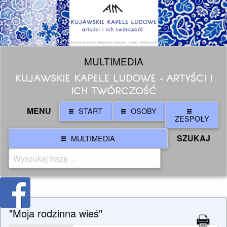
MULTIMEDIA
KUJAWSKIE KAPELE LUDOWE - ARTYŚCI I
ICH TWÓRCZOŚĆ
MENU
START
OSOBY
ZESPOŁY
SZUKAJ
MULTIMEDIA
"Moja rodzinna wieś"