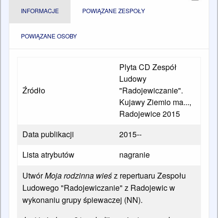
INFORMACJE
POWIĄZANE ZESPOŁY
POWIĄZANE OSOBY
Plyta CD Zespół
Ludowy
Źródło
"Radojewiczanie".
Kujawy Ziemio ma...,
Radojewice 2015
Data publikacji
2015--
Lista atrybutów
nagranie
Utwór
Moja rodzinna wieś
z repertuaru Zespołu
Ludowego "Radojewiczanie" z Radojewic w
wykonaniu grupy śpiewaczej (NN).