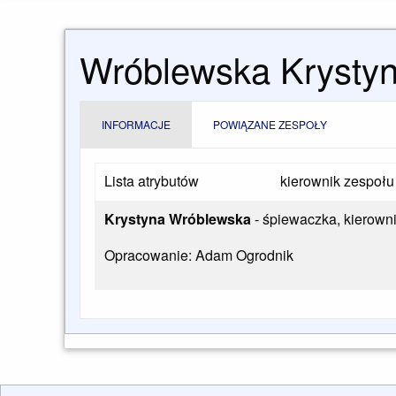
Wróblewska Krysty
INFORMACJE
POWIĄZANE ZESPOŁY
Lista atrybutów
kierownik zespołu
Krystyna Wróblewska
- śpiewaczka, kierown
Opracowanie: Adam Ogrodnik