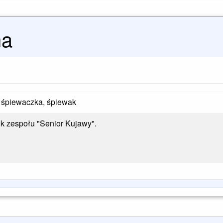
na
 śpiewaczka, śpiewak
ik zespołu "Senior Kujawy".