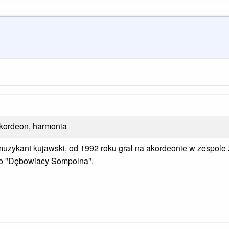
akordeon, harmonia
muzykant kujawski, od 1992 roku grał
na akordeonie
w zespole 
go "Dębowiacy
Sompolna".