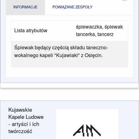
INFORMACJE
POWIĄZANE ZESPOŁY
śpiewaczka, śpiewak
Lista atrybutów
tancerka, tancerz
Śpiewak będący częścią składu taneczno-
wokalnego kapeli "Kujawiaki" z Osięcin.
Kujawskie
Kapele Ludowe
- artyści i ich
twórczość