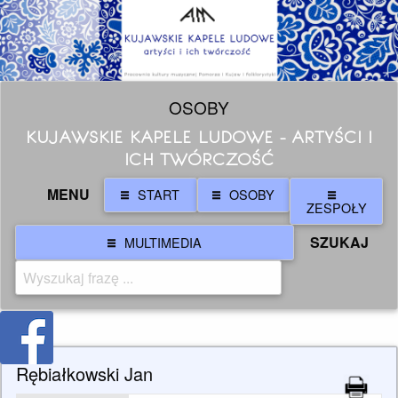
OSOBY
KUJAWSKIE KAPELE LUDOWE - ARTYŚCI I
ICH TWÓRCZOŚĆ
MENU
START
OSOBY
ZESPOŁY
SZUKAJ
MULTIMEDIA
Rębiałkowski Jan