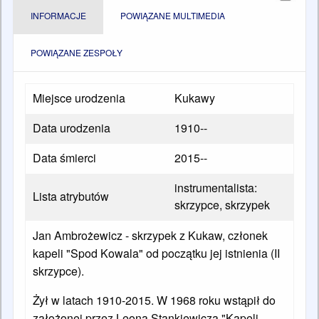
INFORMACJE
POWIĄZANE MULTIMEDIA
POWIĄZANE ZESPOŁY
Miejsce urodzenia
Kukawy
Data urodzenia
1910--
Data śmierci
2015--
instrumentalista:
Lista atrybutów
skrzypce, skrzypek
Jan Ambrożewicz
- skrzypek z Kukaw, członek
kapeli "Spod Kowala" od początku jej istnienia (II
skrzypce).
Żył w latach 1910-2015. W 1968 roku wstąpił do
założonej przez Leona Stankiewicza "Kapeli