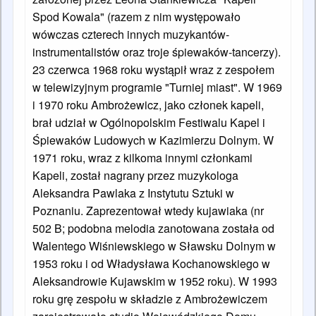
Spod Kowala" (razem z nim występowało
wówczas czterech innych muzykantów-
instrumentalistów oraz troje śpiewaków-tancerzy).
23 czerwca 1968 roku wystąpił wraz z zespołem
w telewizyjnym programie "Turniej miast". W 1969
i 1970 roku Ambrożewicz, jako członek kapeli,
brał udział w Ogólnopolskim Festiwalu Kapel i
Śpiewaków Ludowych w Kazimierzu Dolnym. W
1971 roku, wraz z kilkoma innymi członkami
Kapeli, został nagrany przez muzykologa
Aleksandra Pawlaka z Instytutu Sztuki w
Poznaniu. Zaprezentował wtedy kujawiaka (nr
502 B; podobna melodia zanotowana została od
Walentego Wiśniewskiego w Sławsku Dolnym w
1953 roku i od Władysława Kochanowskiego w
Aleksandrowie Kujawskim w 1952 roku). W 1993
roku grę zespołu w składzie z Ambrożewiczem