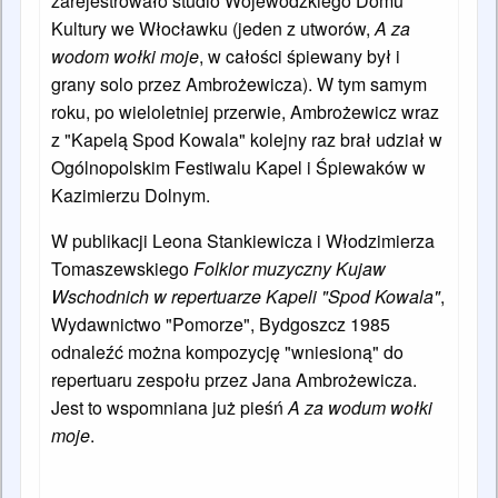
zarejestrowało studio Wojewódzkiego Domu
Kultury we Włocławku (jeden z utworów,
A za
wodom wołki moje
, w całości śpiewany był i
grany solo przez Ambrożewicza). W tym samym
roku, po wieloletniej przerwie, Ambrożewicz wraz
z "Kapelą Spod Kowala" kolejny raz brał udział w
Ogólnopolskim Festiwalu Kapel i Śpiewaków w
Kazimierzu Dolnym.
W publikacji Leona Stankiewicza i Włodzimierza
Tomaszewskiego
Folklor muzyczny Kujaw
Wschodnich w repertuarze Kapeli "Spod Kowala"
,
Wydawnictwo "Pomorze", Bydgoszcz 1985
odnaleźć można kompozycję "wniesioną" do
repertuaru zespołu przez Jana Ambrożewicza.
Jest to wspomniana już pieśń
A za wodum wołki
moje
.