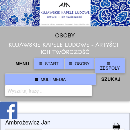
OSOBY
KUJAWSKIE KAPELE LUDOWE - ARTYŚCI I
ICH TWÓRCZOŚĆ
MENU
START
OSOBY
ZESPOŁY
SZUKAJ
MULTIMEDIA
Ambrożewicz Jan