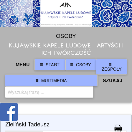
OSOBY
KUJAWSKIE KAPELE LUDOWE - ARTYŚCI I
ICH TWÓRCZOŚĆ
MENU
START
OSOBY
ZESPOŁY
SZUKAJ
MULTIMEDIA
Zieliński Tadeusz