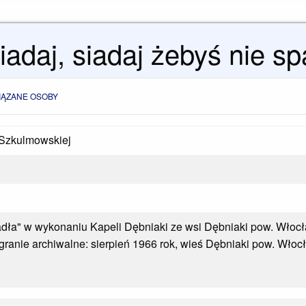
adaj, siadaj żebyś nie sp
IĄZANE OSOBY
Szkulmowskiej
adła" w wykonaniu Kapeli Dębniaki ze wsi Dębniaki pow. Włocła
ranie archiwalne: sierpień 1966 rok, wieś Dębniaki pow. Włoc