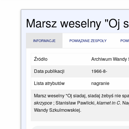
Marsz weselny "Oj si
INFORMACJE
POWIĄZANE ZESPOŁY
POW
Źródło
Archiwum Wandy 
Data publikacji
1966-8-
Lista atrybutów
nagranie
Marsz weselny "Oj siadaj, siadaj żebyś nie sp
skrzypce
; Stanisław Pawlicki,
klarnet in C.
Nag
Wandy Szkulmowskiej.