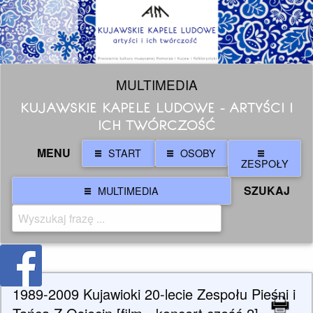
MULTIMEDIA
KUJAWSKIE KAPELE LUDOWE - ARTYŚCI I
ICH TWÓRCZOŚĆ
MENU
START
OSOBY
ZESPOŁY
SZUKAJ
MULTIMEDIA
1989-2009 Kujawioki 20-lecie Zespołu Pieśni i