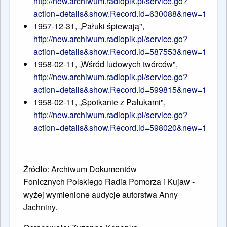
http://new.archiwum.radiopik.pl/service.go?
action=details&show.Record.id=630088&new=1
1957-12-31, „Pałuki śpiewają",
http://new.archiwum.radiopik.pl/service.go?
action=details&show.Record.id=587553&new=1
1958-02-11, „Wśród ludowych twórców",
http://new.archiwum.radiopik.pl/service.go?
action=details&show.Record.id=599815&new=1
1958-02-11, „Spotkanie z Pałukami",
http://new.archiwum.radiopik.pl/service.go?
action=details&show.Record.id=598020&new=1
Źródło:
Archiwum Dokumentów
Fonicznych
Polskiego Radia Pomorza i Kujaw -
wyżej wymienione audycje autorstwa Anny
Jachniny.