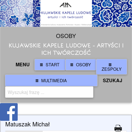
OSOBY
KUJAWSKIE KAPELE LUDOWE - ARTYŚCI I
ICH TWÓRCZOŚĆ
MENU
START
OSOBY
ZESPOŁY
SZUKAJ
MULTIMEDIA
Matuszak Michał