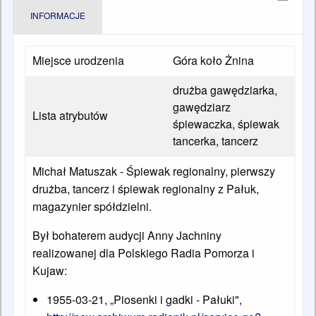
INFORMACJE
Miejsce urodzenia
Góra koło Żnina
drużba gawędziarka,
gawędziarz
Lista atrybutów
śpiewaczka, śpiewak
tancerka, tancerz
Michał Matuszak - Śpiewak regionalny, pierwszy
drużba, tancerz i śpiewak regionalny z Pałuk,
magazynier spółdzielni.
Był bohaterem audycji Anny Jachniny
realizowanej dla Polskiego Radia Pomorza i
Kujaw:
1955-03-21, „Piosenki i gadki - Pałuki",