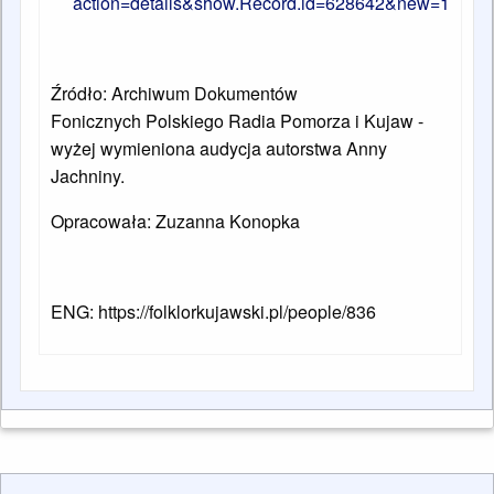
action=details&show.Record.id=628642&new=1
Źródło:
Archiwum Dokumentów
Fonicznych
Polskiego Radia Pomorza i Kujaw -
wyżej wymieniona audycja autorstwa Anny
Jachniny.
Opracowała: Zuzanna Konopka
ENG: https://folklorkujawski.pl/people/836