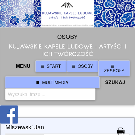
OSOBY
KUJAWSKIE KAPELE LUDOWE - ARTYŚCI I
ICH TWÓRCZOŚĆ
MENU
START
OSOBY
ZESPOŁY
SZUKAJ
MULTIMEDIA
Miszewski Jan