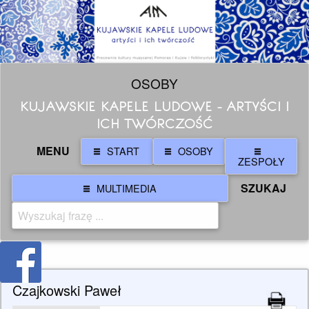
OSOBY
KUJAWSKIE KAPELE LUDOWE - ARTYŚCI I
ICH TWÓRCZOŚĆ
MENU
START
OSOBY
ZESPOŁY
SZUKAJ
MULTIMEDIA
Czajkowski Paweł