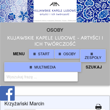
OSOBY
KUJAWSKIE KAPELE LUDOWE - ARTYŚCI I
ICH TWÓRCZOŚĆ
MENU
START
OSOBY
ZESPOŁY
SZUKAJ
MULTIMEDIA
Krzyżański Marcin