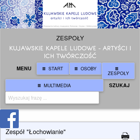
ZESPOŁY
KUJAWSKIE KAPELE LUDOWE - ARTYŚCI I
ICH TWÓRCZOŚĆ
MENU
START
OSOBY
ZESPOŁY
SZUKAJ
MULTIMEDIA
Zespół "Łochowianie"