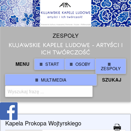
ZESPOŁY
KUJAWSKIE KAPELE LUDOWE - ARTYŚCI I
ICH TWÓRCZOŚĆ
MENU
START
OSOBY
ZESPOŁY
SZUKAJ
MULTIMEDIA
Kapela Prokopa Wojtyrskiego